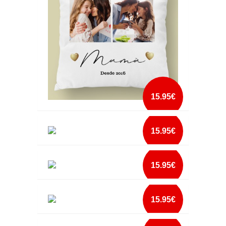
mais info
add à lista
15.95€
ALMOFADA MAMÃ DESDE DATA
15.95€
ALMOFADA MELHOR FILHA DO MUNDO
mais info
15.95€
add à lista
ALMOFADA MELHOR FILHO DO MUNDO
mais info
15.95€
add à lista