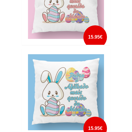
15.95€
ALMOFADA AFILHADA MAIS QUERIDA DO
MUNDO
mais info
add à lista
15.95€