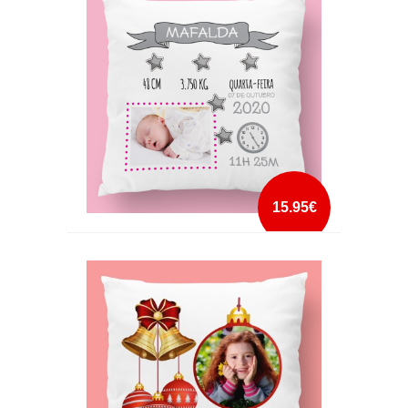
mais info
add à lista
15.95€
ALMOFADA DE NASCIMENTO ESTRELAS
ROSA
mais info
add à lista