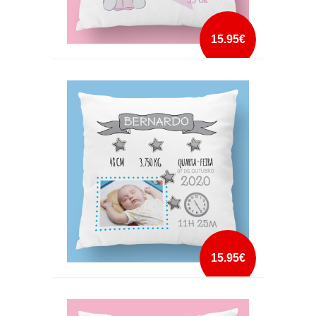
15.95€
ALMOFADA DE NASCIMENTO ESTRELA ROSA
mais info
add à lista
15.95€
ALMOFADA DE NASCIMENTO ESTRELAS
AZUL