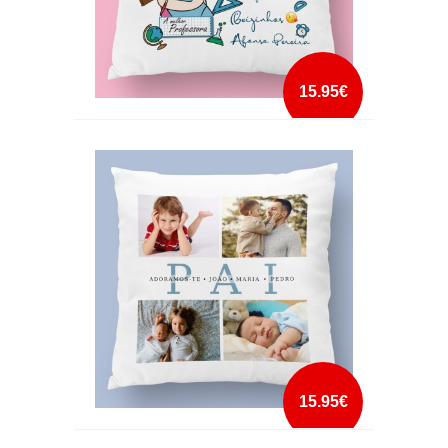
15.95€
ALMOFADA A MELHOR PROFESSORA
mais info
add à lista
15.95€