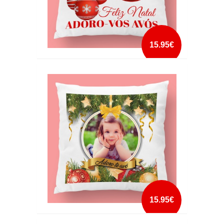
15.95€
ALMOFADA DE NATAL COM FOTO 3
mais info
add à lista
15.95€