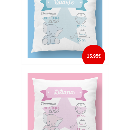
mais info
add à lista
15.95€
ALMOFADA DE NASCIMENTO ESTRELA AZUL
mais info
add à lista