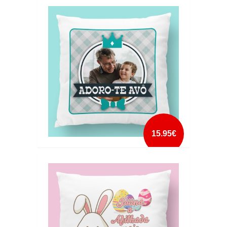
ALMOFADA ADORAMOS-TE PAI NOMES
mais info
add à lista
15.95€
ALMOFADA ADORO-TE AVÔ
mais info
add à lista