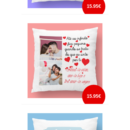
15.95€
ALMOFADA ANIMAL DE ESTIMAÇÃO GATOS
mais info
add à lista
15.95€
ALMOFADA ATÉ AO INFINITO