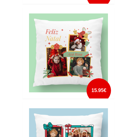
ALMOFADA DE NATAL COM FOTO 7
mais info
add à lista
15.95€
ALMOFADA FELIZ NATAL 3 FOTOS
mais info
add à lista