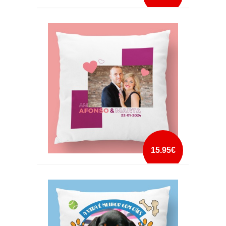
ALMOFADA AFILHADO MAIS QUERIDO DO
MUNDO
mais info
add à lista
15.95€
ALMOFADA AMO-TE FOTO NOMES E DATA
mais info
add à lista