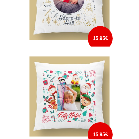
15.95€
ALMOFADA DE NATAL COM FOTO 6
mais info
add à lista
15.95€