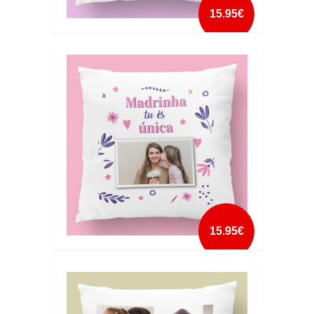
15.95€
ALMOFADA LOVE FOTO
mais info
add à lista
15.95€
ALMOFADA MADRINHA TU ÉS ÚNICA