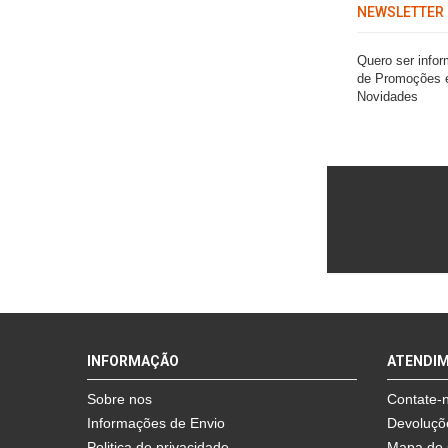
NEWSLETTER
Quero ser info
de Promoções 
Novidades
INFORMAÇÃO
ATENDI
Sobre nos
Contate-
Informações de Envio
Devoluçõ
Politica de privacidade
Mapa do 