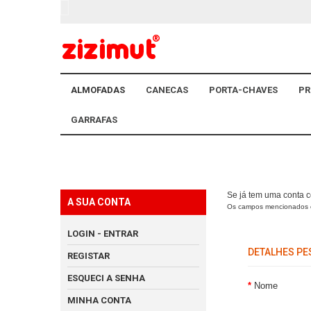
ALMOFADAS
CANECAS
PORTA-CHAVES
PR
GARRAFAS
Se já tem uma conta c
A SUA CONTA
Os campos mencionados
LOGIN - ENTRAR
DETALHES PE
REGISTAR
ESQUECI A SENHA
Nome
MINHA CONTA