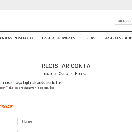
ENDAS COM FOTO
T-SHIRTS-SWEATS
TELAS
BABETES - BOD
REGISTAR CONTA
Inicio
»
Conta
»
Registar
onnosco, faça login
clicando neste link
*
 com
são de preenchimento obrigatório.
SSOAIS