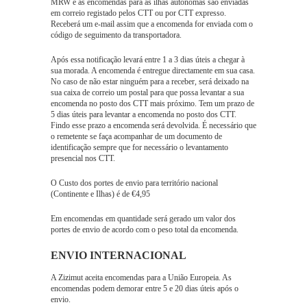
MRW e as encomendas para as ilhas autónomas são enviadas
em correio registado pelos CTT ou por CTT expresso.
Receberá um e-mail assim que a encomenda for enviada com o
código de seguimento da transportadora.
Após essa notificação levará entre 1 a 3 dias úteis a chegar à
sua morada. A encomenda é entregue directamente em sua casa.
No caso de não estar ninguém para a receber, será deixado na
sua caixa de correio um postal para que possa levantar a sua
encomenda no posto dos CTT mais próximo. Tem um prazo de
5 dias úteis para levantar a encomenda no posto dos CTT.
Findo esse prazo a encomenda será devolvida. É necessário que
o remetente se faça acompanhar de um documento de
identificação sempre que for necessário o levantamento
presencial nos CTT.
O Custo dos portes de envio para território nacional
(Continente e Ilhas) é de €4,95
Em encomendas em quantidade será gerado um valor dos
portes de envio de acordo com o peso total da encomenda.
ENVIO INTERNACIONAL
A Zizimut aceita encomendas para a União Europeia. As
encomendas podem demorar entre 5 e 20 dias úteis após o
envio.