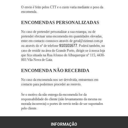
O envio é feito pelos CTT e o custo varia mediante o peso da
encomenda.
ENCOMENDAS PERSONALIZADAS
No caso de pretender personalizar a sua estampa, ou de
pretender efectuar uma encomenda em quantidades elevadas,
entre em contacto connosco através de geral@zizimut.com.pt
910101677
ou através do nº de telefone
. Poderá também, no
caso de residir na área do Grande Porto, dirigir-se à nossa loja
que fica situada na
Rua Afonso de Albuquerque nº 115, 4430-
003 Vila Nova de Gaia.
ENCOMENDA NÃO RECEBIDA
No caso da encomenda nos ser devolvida, entraremos em
contacto para podermos proceder ao reenvio.
Se o motivo da não entrega da encomenda for da
responsabilidade do cliente (não levantamento da mesma ou
morada incorrecta) o portes de reevio terão de ser suportados
pelo cliente.
INFORMAÇÃO