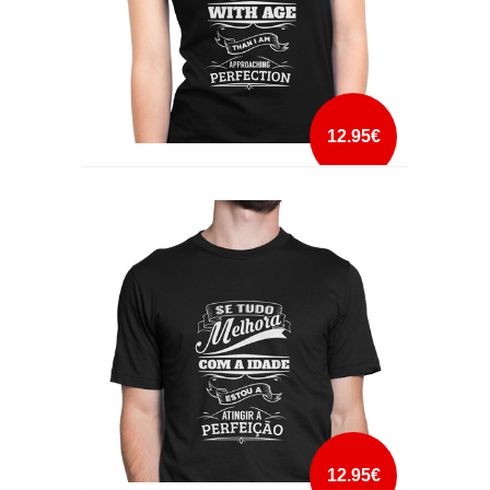
12.95€
APPROACHING PERFECTION
mais info
add à lista
12.95€