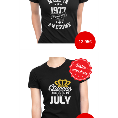
12.95€
MADE IN YEARS OF BEING AWESOME
mais info
add à lista