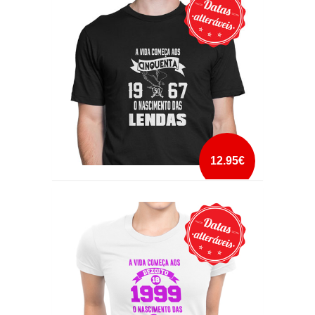
12.95€
A VIDA COMEÇA AOS
mais info
add à lista