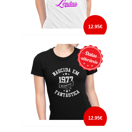
12.95€
A VIDA COMEÇA AOS 18
mais info
add à lista
12.95€