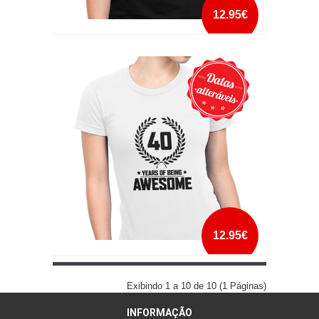
12.95€
QUEENS ARE BORN IN
mais info
add à lista
12.95€
YEARS OF BEING AWESOME
Exibindo 1 a 10 de 10 (1 Páginas)
INFORMAÇÃO