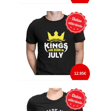
ATINGIR A PERFEIÇÃO
mais info
add à lista
12.95€
KINGS ARE BORN IN
mais info
add à lista