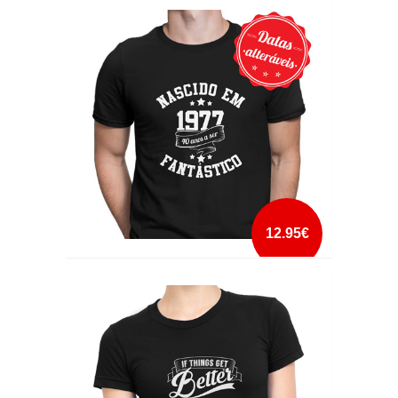
ANOS A SER FANTÁSTICA
mais info
add à lista
12.95€
ANOS A SER FANTÁSTICO
mais info
add à lista