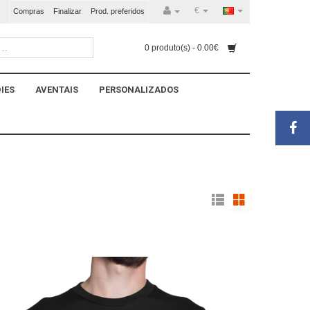
€
Compras
Finalizar
Prod. preferidos
0 produto(s) - 0.00€
IES
AVENTAIS
PERSONALIZADOS