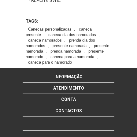
- REACH e SVHC
TAGS:
Canecas personalizadas
,
caneca
presente
,
caneca dia dos namorados
,
caneca namorados
,
prenda dia dos
namorados
,
presente namorada
,
presente
namorada
,
prenda namorada
,
presente
namorado
,
caneca para a namorada
,
caneca para o namorado
INFORMAÇÃO
ATENDIMENTO
CONTA
CONTACTOS