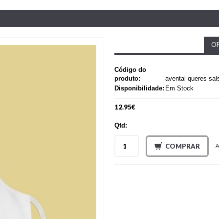
OP
Código do
produto:
avental queres sal
Disponibilidade:
Em Stock
12.95€
Qtd:
COMPRAR
A