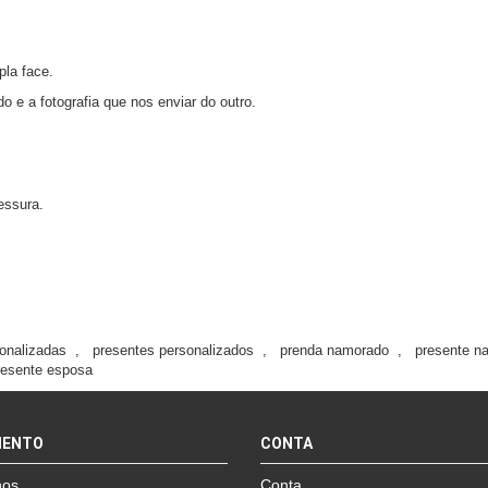
la face.
 e a fotografia que nos enviar do outro.
essura.
onalizadas
,
presentes personalizados
,
prenda namorado
,
presente n
resente esposa
MENTO
CONTA
nos
Conta