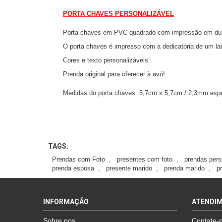
PORTA CHAVES PERSONALIZÁVEL
Porta chaves em PVC quadrado com impressão em dup
O porta chaves é impresso com a dedicatória de um lado
Cores e texto personalizáveis.
Prenda original para oferecer à avó!
Medidas do porta chaves: 5,7cm x 5,7cm / 2,3mm esp
TAGS:
Prendas com Foto
,
presentes com foto
,
prendas pers
prenda esposa
,
presente marido
,
prenda marido
,
p
INFORMAÇÃO
ATENDI
Sobre nos
Contate-