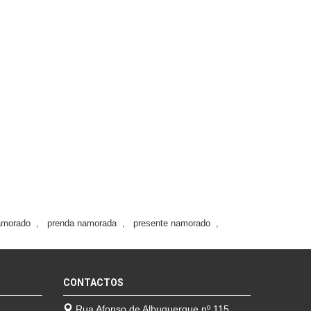
amorado
,
prenda namorada
,
presente namorado
,
CONTACTOS
Rua Afonso de Albuquerque nº 115