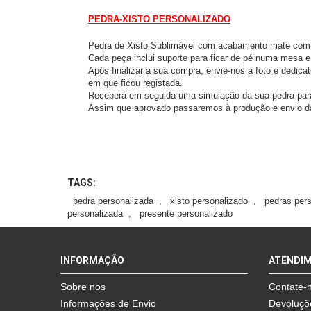
PEDRA-XISTO PERSONALIZADO
Pedra de Xisto Sublimável com acabamento mate com
Cada peça inclui suporte para ficar de pé numa mesa e
Após finalizar a sua compra, envie-nos a foto e dedic
em que ficou registada.
Receberá em seguida uma simulação da sua pedra par
Assim que aprovado passaremos à produção e envio 
TAGS:
pedra personalizada
,
xisto personalizado
,
pedras per
personalizada
,
presente personalizado
INFORMAÇÃO
ATENDI
Sobre nos
Contate-
Informações de Envio
Devoluçõ