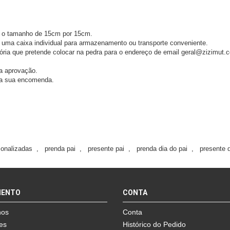
 o tamanho de 15cm por 15cm.
 uma caixa individual para armazenamento ou transporte conveniente.
atória que pretende colocar na pedra para o endereço de email geral@zizimut
a aprovação.
da sua encomenda.
sonalizadas
,
prenda pai
,
presente pai
,
prenda dia do pai
,
presente d
MENTO
CONTA
nos
Conta
es
Histórico do Pedido