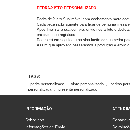
PEDRA-XISTO PERSONALIZADO
Pedra de Xisto Sublimável com acabamento mate com
Cada peça inclui suporte para ficar de pé numa mesa e
Após finalizar a sua compra, envie-nos a foto e dedic
em que ficou registada.
Receberá em seguida uma simulação da sua pedra par
Assim que aprovado passaremos à produção e envio 
TAGS:
pedra personalizada
,
xisto personalizado
,
pedras per
personalizada
,
presente personalizado
INFORMAÇÃO
ATENDI
Sobre nos
Contate-
Informações de Envio
Devoluçõ