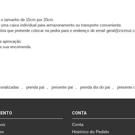
 o tamanho de 15cm por 20cm.
 uma caixa individual para armazenamento ou transporte conveniente.
atória que pretende colocar na pedra para o endereço de email geral@zizimut
a aprovação.
da sua encomenda.
sonalizadas
,
prenda pai
,
presente pai
,
prenda dia do pai
,
presente d
MENTO
CONTA
nos
Conta
es
Histórico do Pedido