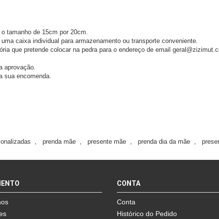
 o tamanho de 15cm por 20cm.
 uma caixa individual para armazenamento ou transporte conveniente.
atória que pretende colocar na pedra para o endereço de email geral@zizimut
a aprovação.
da sua encomenda.
sonalizadas
,
prenda mãe
,
presente mãe
,
prenda dia da mãe
,
prese
MENTO
CONTA
nos
Conta
es
Histórico do Pedido