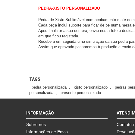
PEDRA-XISTO PERSONALIZADO
Pedra de Xisto Sublimável com acabamento mate com
Cada peça inclui suporte para ficar de pé numa mesa e
Após finalizar a sua compra, envie-nos a foto e dedic
em que ficou registada.
Receberá em seguida uma simulação da sua pedra par
Assim que aprovado passaremos à produção e envio 
TAGS:
pedra personalizada
,
xisto personalizado
,
pedras per
personalizada
,
presente personalizado
INFORMAÇÃO
ATENDI
Sobre nos
Contate-
Informações de Envio
Devoluçõ