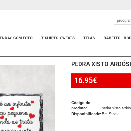
ENDAS COM FOTO
T-SHIRTS-SWEATS
TELAS
BABETES - BOD
PEDRA XISTO ARDÓSI
16.95€
Código do
produto:
pedra xisto ardósi
Disponibilidade:
Em Stock