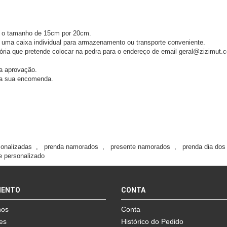
 o tamanho de 15cm por 20cm.
 uma caixa individual para armazenamento ou transporte conveniente.
atória que pretende colocar na pedra para o endereço de email geral@zizimut
a aprovação.
da sua encomenda.
sonalizadas
,
prenda namorados
,
presente namorados
,
prenda dia do
e personalizado
MENTO
CONTA
nos
Conta
es
Histórico do Pedido