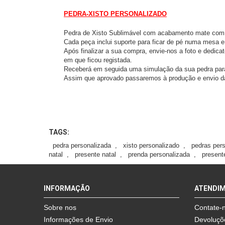
PEDRA-XISTO PERSONALIZADO
Pedra de Xisto Sublimável com acabamento mate com
Cada peça inclui suporte para ficar de pé numa mesa e
Após finalizar a sua compra, envie-nos a foto e dedic
em que ficou registada.
Receberá em seguida uma simulação da sua pedra par
Assim que aprovado passaremos à produção e envio 
TAGS:
pedra personalizada
,
xisto personalizado
,
pedras per
natal
,
presente natal
,
prenda personalizada
,
present
INFORMAÇÃO
ATENDI
Sobre nos
Contate-
Informações de Envio
Devoluçõ