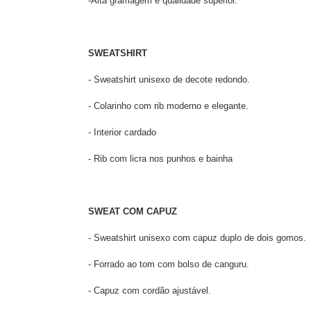
-Alta gramagem e qualidade superior.
SWEATSHIRT
- Sweatshirt unisexo de decote redondo.
- Colarinho com rib moderno e elegante.
- Interior cardado
- Rib com licra nos punhos e bainha
SWEAT COM CAPUZ
- Sweatshirt unisexo com capuz duplo de dois gomos.
- Forrado ao tom com bolso de canguru.
- Capuz com cordão ajustável.