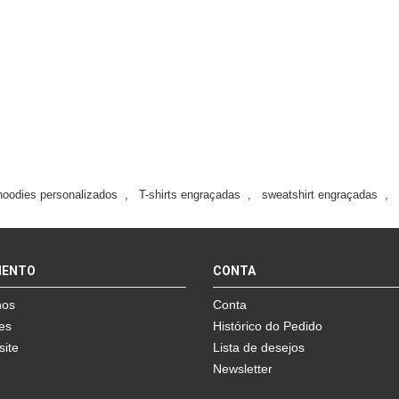
hoodies personalizados
,
T-shirts engraçadas
,
sweatshirt engraçadas
,
MENTO
CONTA
nos
Conta
es
Histórico do Pedido
site
Lista de desejos
Newsletter