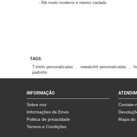
- Rib muito moderno e interior cardado.
TAGS:
T-shirts personalizadas
,
sweatshirt personalizadas
,
h
padrinho
INFORMAÇÃO
ATENDI
Sobre nos
Contate-
Informações de Envio
Devoluçõ
Politica de privacidade
Mapa do 
Termos e Condições