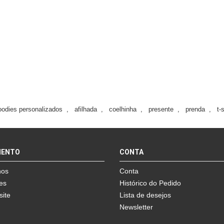
oodies personalizados
,
afilhada
,
coelhinha
,
presente
,
prenda
,
t-
MENTO
CONTA
nos
Conta
es
Histórico do Pedido
site
Lista de desejos
Newsletter