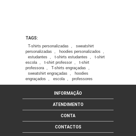
TAGS:
T-shirts personalizadas
,
sweatshirt
personalizadas
,
hoodies personalizados
,
estudantes
,
t-shirts estudantes
,
t-shirt
escola
,
t-shirt professor
,
t-shirt
professora
,
T-shirts engraçadas
,
sweatshirt engraçadas
,
hoodies
engraçados
,
escola
,
professores
INFORMAÇÃO
ATENDIMENTO
CONTA
CONTACTOS