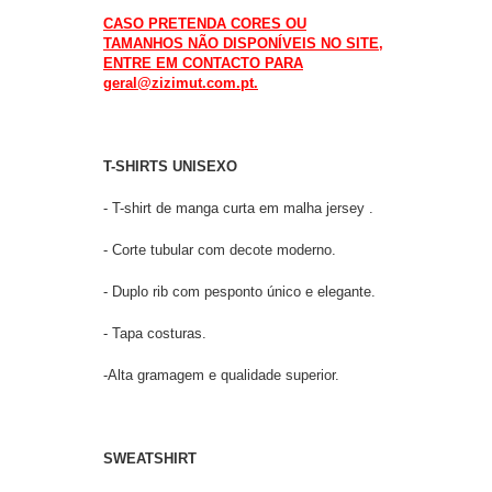
CASO PRETENDA CORES OU
TAMANHOS NÃO DISPONÍVEIS NO SITE,
ENTRE EM CONTACTO PARA
geral@zizimut.com.pt.
T-SHIRTS UNISEXO
- T-shirt de manga curta em malha jersey .
- Corte tubular com decote moderno.
- Duplo rib com pesponto único e elegante.
- Tapa costuras.
-Alta gramagem e qualidade superior.
SWEATSHIRT