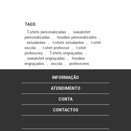
TAGS:
T-shirts personalizadas
,
sweatshirt
personalizadas
,
hoodies personalizados
,
estudantes
,
t-shirts estudantes
,
t-shirt
escola
,
t-shirt professor
,
t-shirt
professora
,
T-shirts engraçadas
,
sweatshirt engraçadas
,
hoodies
engraçados
,
escola
,
professores
INFORMAÇÃO
ATENDIMENTO
CONTA
CONTACTOS