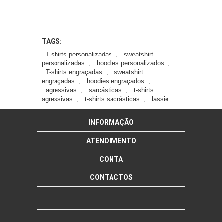
TAGS:
T-shirts personalizadas
,
sweatshirt
personalizadas
,
hoodies personalizados
,
T-shirts engraçadas
,
sweatshirt
engraçadas
,
hoodies engraçados
,
agressivas
,
sarcásticas
,
t-shirts
agressivas
,
t-shirts sacrásticas
,
lassie
INFORMAÇÃO
ATENDIMENTO
CONTA
CONTACTOS