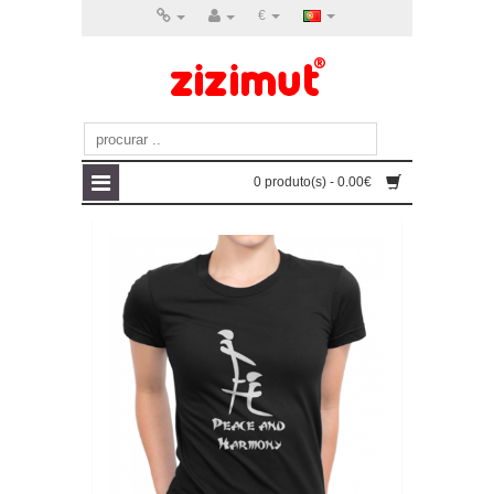
€
0 produto(s) - 0.00€