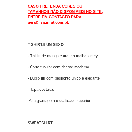
CASO PRETENDA CORES OU
TAMANHOS NÃO DISPONÍVEIS NO SITE,
ENTRE EM CONTACTO PARA
geral@zizimut.com.pt.
T-SHIRTS UNISEXO
- T-shirt de manga curta em malha jersey .
- Corte tubular com decote moderno.
- Duplo rib com pesponto único e elegante.
- Tapa costuras.
-Alta gramagem e qualidade superior.
SWEATSHIRT