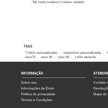
- Rib muito moderno e interior cardado.
TAGS:
T-shirts personalizadas
,
sweatshirts personalizadas
,
anos70
,
anos 80
,
anos 90
,
t-shirt dartacão
INFORMAÇÃO
ATENDI
Sobre nos
Contate-
Informações de Envio
Devoluçõ
Politica de privacidade
Mapa do 
Termos e Condições