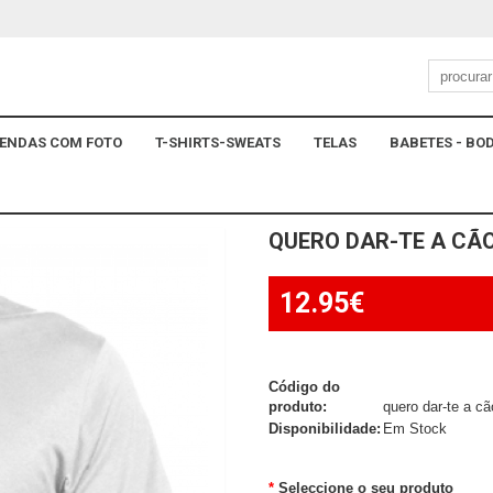
ENDAS COM FOTO
T-SHIRTS-SWEATS
TELAS
BABETES - BOD
QUERO DAR-TE A CÃ
12.95€
Código do
produto:
quero dar-te a cã
Disponibilidade:
Em Stock
Seleccione o seu produto