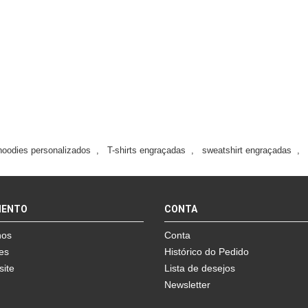
hoodies personalizados
,
T-shirts engraçadas
,
sweatshirt engraçadas
,
MENTO
CONTA
nos
Conta
es
Histórico do Pedido
site
Lista de desejos
Newsletter