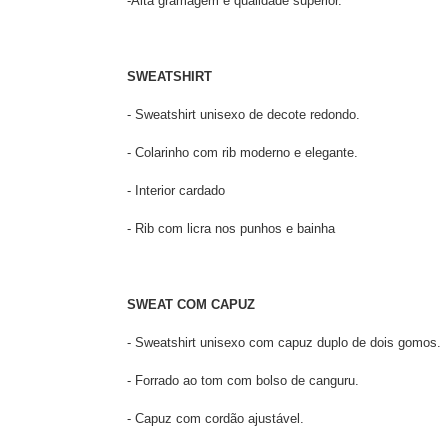
-Alta gramagem e qualidade superior.
SWEATSHIRT
- Sweatshirt unisexo de decote redondo.
- Colarinho com rib moderno e elegante.
- Interior cardado
- Rib com licra nos punhos e bainha
SWEAT COM CAPUZ
- Sweatshirt unisexo com capuz duplo de dois gomos.
- Forrado ao tom com bolso de canguru.
- Capuz com cordão ajustável.