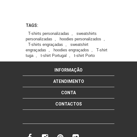
TAGS:
T-shirts personalizadas
,
sweatshirts
personalizadas
,
hoodies personalizados
,
T-shirts engraçadas
,
sweatshirt
engraçadas
,
hoodies engraçados
,
T-shirt
tuga
,
t-shirt Portugal
,
t-shirt Porto
INFORMAÇÃO
ATENDIMENTO
CONTA
CONTACTOS