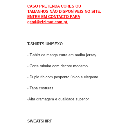
CASO PRETENDA CORES OU
TAMANHOS NÃO DISPONÍVEIS NO SITE,
ENTRE EM CONTACTO PARA
geral@zizimut.com.pt.
T-SHIRTS UNISEXO
- T-shirt de manga curta em malha jersey .
- Corte tubular com decote moderno.
- Duplo rib com pesponto único e elegante.
- Tapa costuras.
-Alta gramagem e qualidade superior.
SWEATSHIRT