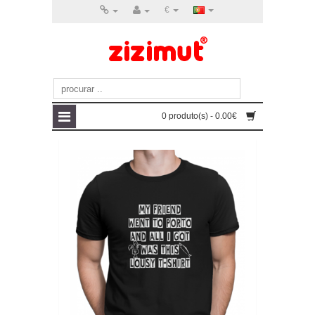
€
0 produto(s) - 0.00€