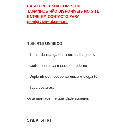
CASO PRETENDA CORES OU
TAMANHOS NÃO DISPONÍVEIS NO SITE,
ENTRE EM CONTACTO PARA
geral@zizimut.com.pt.
T-SHIRTS UNISEXO
- T-shirt de manga curta em malha jersey .
- Corte tubular com decote moderno.
- Duplo rib com pesponto único e elegante.
- Tapa costuras.
-Alta gramagem e qualidade superior.
SWEATSHIRT