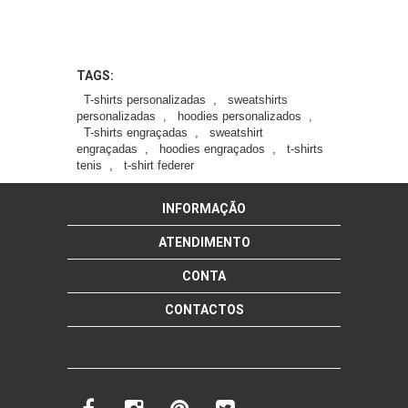
TAGS:
T-shirts personalizadas
,
sweatshirts
personalizadas
,
hoodies personalizados
,
T-shirts engraçadas
,
sweatshirt
engraçadas
,
hoodies engraçados
,
t-shirts
tenis
,
t-shirt federer
INFORMAÇÃO
ATENDIMENTO
CONTA
CONTACTOS