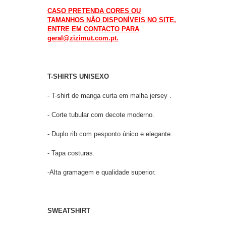
CASO PRETENDA CORES OU
TAMANHOS NÃO DISPONÍVEIS NO SITE,
ENTRE EM CONTACTO PARA
geral@zizimut.com.pt.
T-SHIRTS UNISEXO
- T-shirt de manga curta em malha jersey .
- Corte tubular com decote moderno.
- Duplo rib com pesponto único e elegante.
- Tapa costuras.
-Alta gramagem e qualidade superior.
SWEATSHIRT