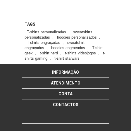
TAGS:
T-shirts personalizadas
,
sweatshirts
personalizadas
,
hoodies personalizados
,
T-shirts engraçadas
,
sweatshirt
engraçadas
,
hoodies engraçados
,
T-shirt
geek
,
t-shirt nerd
,
t-shirts videojogos
,
t-
shirts gaming
,
t-shirt starwars
INFORMAÇÃO
ATENDIMENTO
CONTA
CONTACTOS