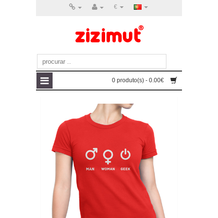
€
0 produto(s) - 0.00€