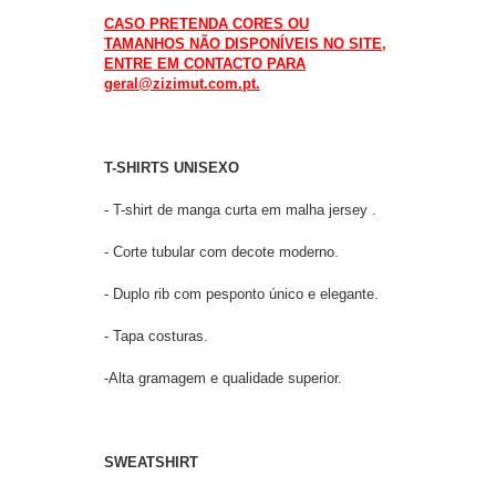
CASO PRETENDA CORES OU
TAMANHOS NÃO DISPONÍVEIS NO SITE,
ENTRE EM CONTACTO PARA
geral@zizimut.com.pt.
T-SHIRTS UNISEXO
- T-shirt de manga curta em malha jersey .
- Corte tubular com decote moderno.
- Duplo rib com pesponto único e elegante.
- Tapa costuras.
-Alta gramagem e qualidade superior.
SWEATSHIRT