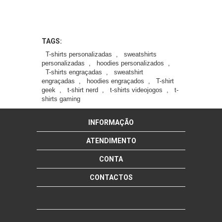
TAGS:
T-shirts personalizadas
,
sweatshirts
personalizadas
,
hoodies personalizados
,
T-shirts engraçadas
,
sweatshirt
engraçadas
,
hoodies engraçados
,
T-shirt
geek
,
t-shirt nerd
,
t-shirts videojogos
,
t-
shirts gaming
INFORMAÇÃO
ATENDIMENTO
CONTA
CONTACTOS