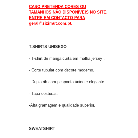
CASO PRETENDA CORES OU
TAMANHOS NÃO DISPONÍVEIS NO SITE,
ENTRE EM CONTACTO PARA
geral@zizimut.com.pt.
T-SHIRTS UNISEXO
- T-shirt de manga curta em malha jersey .
- Corte tubular com decote moderno.
- Duplo rib com pesponto único e elegante.
- Tapa costuras.
-Alta gramagem e qualidade superior.
SWEATSHIRT