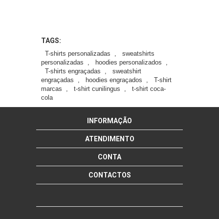
TAGS:
T-shirts personalizadas
,
sweatshirts
personalizadas
,
hoodies personalizados
,
T-shirts engraçadas
,
sweatshirt
engraçadas
,
hoodies engraçados
,
T-shirt
marcas
,
t-shirt cunilingus
,
t-shirt coca-
cola
INFORMAÇÃO
ATENDIMENTO
CONTA
CONTACTOS