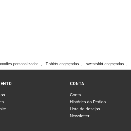
hoodies personalizados
,
T-shirts engraçadas
,
sweatshirt engraçadas
,
MENTO
CONTA
nos
Conta
es
Histórico do Pedido
site
Lista de desejos
Newsletter