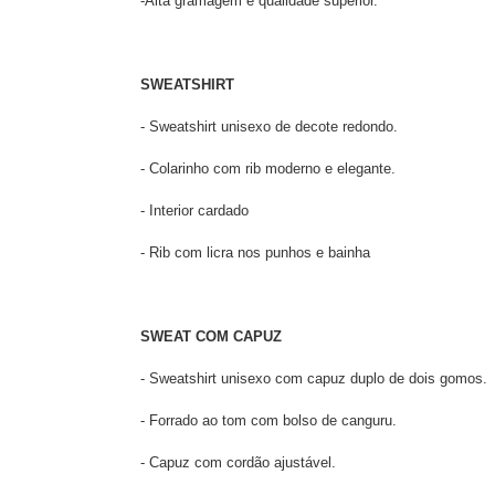
-Alta gramagem e qualidade superior.
SWEATSHIRT
- Sweatshirt unisexo de decote redondo.
- Colarinho com rib moderno e elegante.
- Interior cardado
- Rib com licra nos punhos e bainha
SWEAT COM CAPUZ
- Sweatshirt unisexo com capuz duplo de dois gomos.
- Forrado ao tom com bolso de canguru.
- Capuz com cordão ajustável.