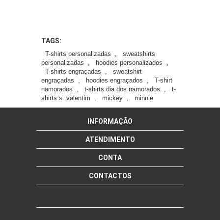
TAGS:
T-shirts personalizadas
,
sweatshirts
personalizadas
,
hoodies personalizados
,
T-shirts engraçadas
,
sweatshirt
engraçadas
,
hoodies engraçados
,
T-shirt
namorados
,
t-shirts dia dos namorados
,
t-
shirts s. valentim
,
mickey
,
minnie
INFORMAÇÃO
ATENDIMENTO
CONTA
CONTACTOS