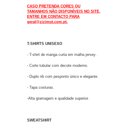
CASO PRETENDA CORES OU
TAMANHOS NÃO DISPONÍVEIS NO SITE,
ENTRE EM CONTACTO PARA
geral@zizimut.com.pt.
T-SHIRTS UNISEXO
- T-shirt de manga curta em malha jersey .
- Corte tubular com decote moderno.
- Duplo rib com pesponto único e elegante.
- Tapa costuras.
-Alta gramagem e qualidade superior.
SWEATSHIRT