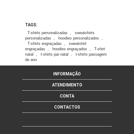
TAGS:
T-shirts personalizadas
,
sweatshirts
personalizadas
,
hoodies personalizados
,
T-shirts engraçadas
,
sweatshirt
engraçadas
,
hoodies engraçados
,
T-shirt
natal
,
t-shirts pai natal
,
t-shirts passagem
de ano
INFORMAÇÃO
ATENDIMENTO
CONTA
CONTACTOS