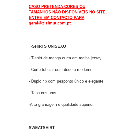
CASO PRETENDA CORES OU
TAMANHOS NÃO DISPONÍVEIS NO SITE,
ENTRE EM CONTACTO PARA
geral@zizimut.com.pt.
T-SHIRTS UNISEXO
- T-shirt de manga curta em malha jersey .
- Corte tubular com decote moderno.
- Duplo rib com pesponto único e elegante.
- Tapa costuras.
-Alta gramagem e qualidade superior.
SWEATSHIRT