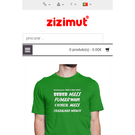
€
0 produto(s) - 0.00€