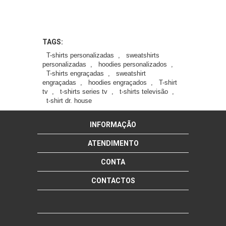
TAGS:
T-shirts personalizadas
,
sweatshirts
personalizadas
,
hoodies personalizados
,
T-shirts engraçadas
,
sweatshirt
engraçadas
,
hoodies engraçados
,
T-shirt
tv
,
t-shirts series tv
,
t-shirts televisão
,
t-shirt dr. house
INFORMAÇÃO
ATENDIMENTO
CONTA
CONTACTOS