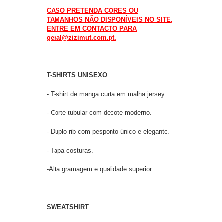
CASO PRETENDA CORES OU
TAMANHOS NÃO DISPONÍVEIS NO SITE,
ENTRE EM CONTACTO PARA
geral@zizimut.com.pt.
T-SHIRTS UNISEXO
- T-shirt de manga curta em malha jersey .
- Corte tubular com decote moderno.
- Duplo rib com pesponto único e elegante.
- Tapa costuras.
-Alta gramagem e qualidade superior.
SWEATSHIRT