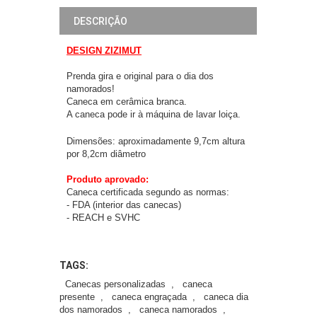
DESCRIÇÃO
DESIGN ZIZIMUT
Prenda gira e original para o dia dos
namorados!
Caneca em cerâmica branca.
A caneca pode ir à máquina de lavar loiça.
Dimensões: aproximadamente 9,7cm altura
por 8,2cm diâmetro
Produto aprovado:
Caneca certificada segundo as normas:
- FDA (interior das canecas)
- REACH e SVHC
TAGS:
Canecas personalizadas
,
caneca
presente
,
caneca engraçada
,
caneca dia
dos namorados
,
caneca namorados
,