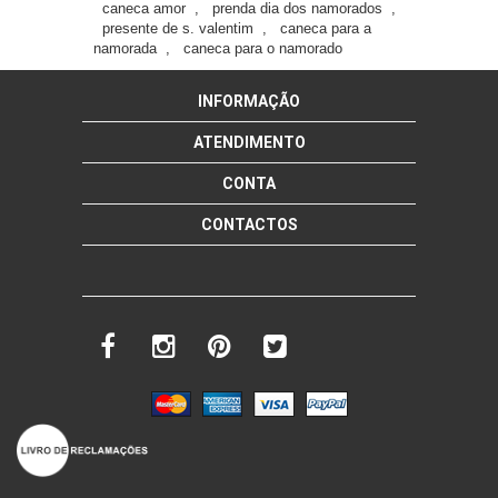
caneca amor
,
prenda dia dos namorados
,
presente de s. valentim
,
caneca para a
namorada
,
caneca para o namorado
INFORMAÇÃO
ATENDIMENTO
CONTA
CONTACTOS