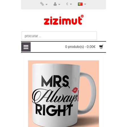
€
0 produto(s) - 0.00€