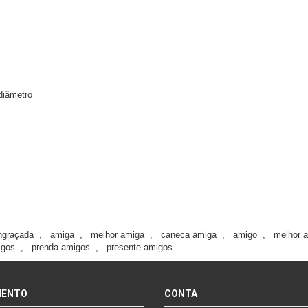
diâmetro
ngraçada
,
amiga
,
melhor amiga
,
caneca amiga
,
amigo
,
melhor 
igos
,
prenda amigos
,
presente amigos
MENTO
CONTA