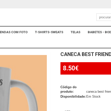
ENDAS COM FOTO
T-SHIRTS-SWEATS
TELAS
BABETES - BOD
CANECA BEST FRIEN
8.50€
Código do
produto:
caneca best frie
Disponibilidade:
Em Stock