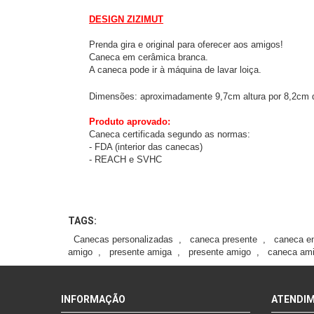
DESIGN ZIZIMUT
Prenda gira e original para oferecer aos amigos!
Caneca em cerâmica branca.
A caneca pode ir à máquina de lavar loiça.
Dimensões: aproximadamente 9,7cm altura por 8,2cm 
Produto aprovado:
Caneca certificada segundo as normas:
- FDA (interior das canecas)
- REACH e SVHC
TAGS:
Canecas personalizadas
,
caneca presente
,
caneca e
amigo
,
presente amiga
,
presente amigo
,
caneca am
INFORMAÇÃO
ATENDI