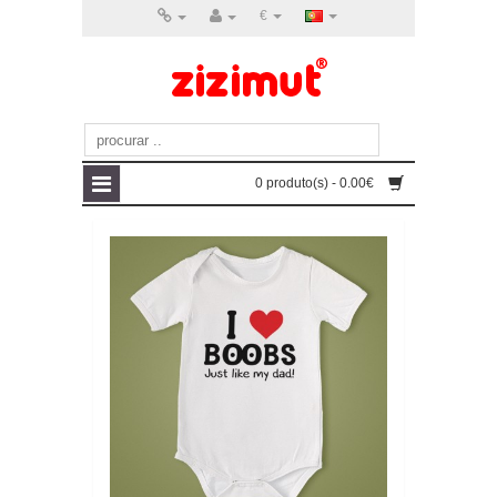
€
0 produto(s) - 0.00€