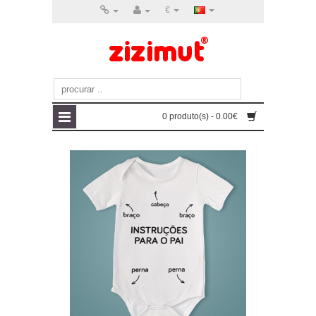
€
0 produto(s) - 0.00€