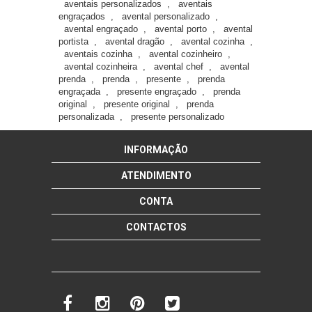
aventais personalizados
,
aventais
engraçados
,
avental personalizado
,
avental engraçado
,
avental porto
,
avental
portista
,
avental dragão
,
avental cozinha
,
aventais cozinha
,
avental cozinheiro
,
avental cozinheira
,
avental chef
,
avental
prenda
,
prenda
,
presente
,
prenda
engraçada
,
presente engraçado
,
prenda
original
,
presente original
,
prenda
personalizada
,
presente personalizado
INFORMAÇÃO
ATENDIMENTO
CONTA
CONTACTOS