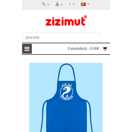
€
0 produto(s) - 0.00€