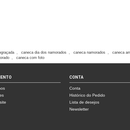
ngraçada
,
caneca dia dos namorados
,
caneca namorados
,
caneca a
orado
,
caneca com foto
MENTO
CONTA
nos
Conta
es
Histórico do Pedido
site
Lista de desejos
Newsletter