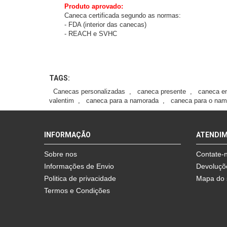
Produto aprovado:
Caneca certificada segundo as normas:
- FDA (interior das canecas)
- REACH e SVHC
TAGS:
Canecas personalizadas
,
caneca presente
,
caneca e
valentim
,
caneca para a namorada
,
caneca para o nam
INFORMAÇÃO
ATENDI
Sobre nos
Contate-
Informações de Envio
Devoluçõ
Politica de privacidade
Mapa do 
Termos e Condições