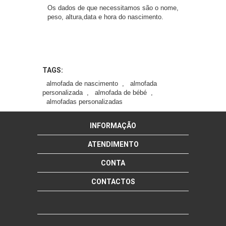
Os dados de que necessitamos são o nome,
peso, altura,data e hora do nascimento.
TAGS:
almofada de nascimento
,
almofada
personalizada
,
almofada de bébé
,
almofadas personalizadas
INFORMAÇÃO
ATENDIMENTO
CONTA
CONTACTOS