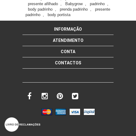
presente afilhado
,
Babygrow
,
padrinho
,
body padrinho
,
prenda padrinho
,
presente
padrinho
,
body portista
INFORMAÇÃO
ATENDIMENTO
CONTA
CONTACTOS