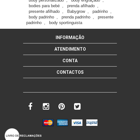
body personalizado
,
body engraçado
,
bodies para bebé
,
prenda afilhado
,
presente afilhado
,
Babygrow
,
padrinho
,
body padrinho
,
prenda padrinho
,
presente
padrinho
,
body sportinguista
INFORMAÇÃO
ATENDIMENTO
CONTA
CONTACTOS