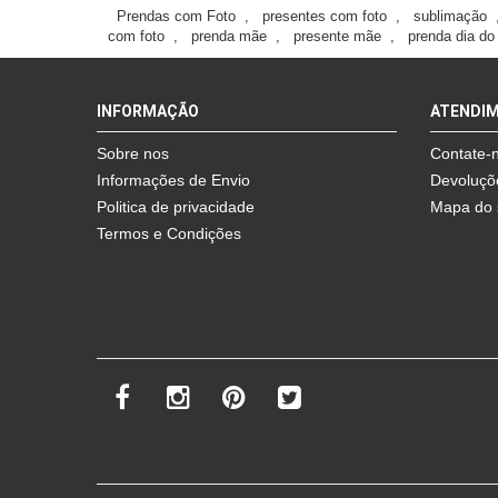
Prendas com Foto
,
presentes com foto
,
sublimação
com foto
,
prenda mãe
,
presente mãe
,
prenda dia d
INFORMAÇÃO
ATENDI
Sobre nos
Contate-
Informações de Envio
Devoluçõ
Politica de privacidade
Mapa do 
Termos e Condições