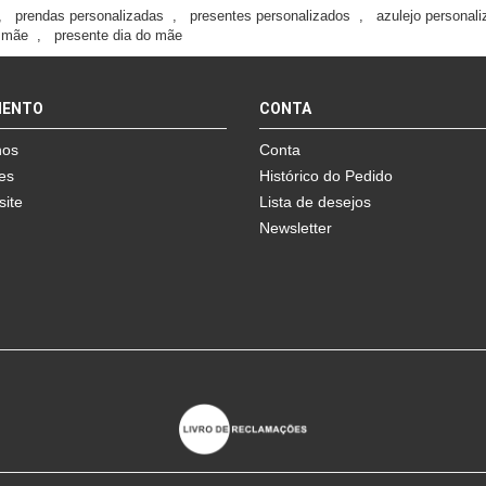
,
prendas personalizadas
,
presentes personalizados
,
azulejo personal
o mãe
,
presente dia do mãe
MENTO
CONTA
nos
Conta
es
Histórico do Pedido
site
Lista de desejos
Newsletter