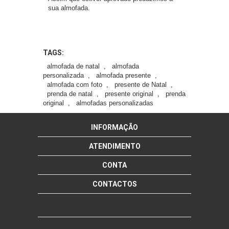
sua almofada.
TAGS:
almofada de natal
,
almofada
personalizada
,
almofada presente
,
almofada com foto
,
presente de Natal
,
prenda de natal
,
presente original
,
prenda
original
,
almofadas personalizadas
INFORMAÇÃO
ATENDIMENTO
CONTA
CONTACTOS