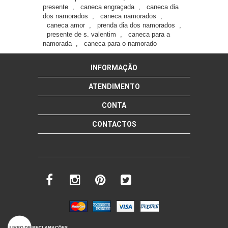
presente
,
caneca engraçada
,
caneca dia
dos namorados
,
caneca namorados
,
caneca amor
,
prenda dia dos namorados
,
presente de s. valentim
,
caneca para a
namorada
,
caneca para o namorado
INFORMAÇÃO
ATENDIMENTO
CONTA
CONTACTOS