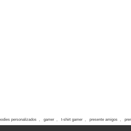
oodies personalizados
,
gamer
,
t-shirt gamer
,
presente amigos
,
pre