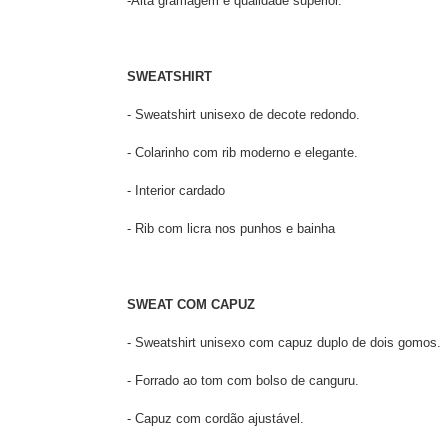
-Alta gramagem e qualidade superior.
SWEATSHIRT
- Sweatshirt unisexo de decote redondo.
- Colarinho com rib moderno e elegante.
- Interior cardado
- Rib com licra nos punhos e bainha
SWEAT COM CAPUZ
- Sweatshirt unisexo com capuz duplo de dois gomos.
- Forrado ao tom com bolso de canguru.
- Capuz com cordão ajustável.