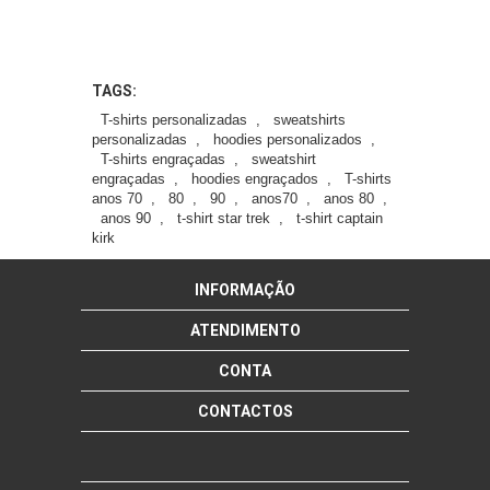
TAGS:
T-shirts personalizadas
,
sweatshirts
personalizadas
,
hoodies personalizados
,
T-shirts engraçadas
,
sweatshirt
engraçadas
,
hoodies engraçados
,
T-shirts
anos 70
,
80
,
90
,
anos70
,
anos 80
,
anos 90
,
t-shirt star trek
,
t-shirt captain
kirk
INFORMAÇÃO
ATENDIMENTO
CONTA
CONTACTOS