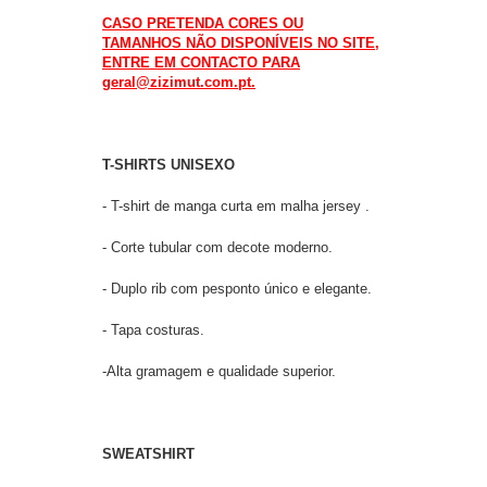
CASO PRETENDA CORES OU
TAMANHOS NÃO DISPONÍVEIS NO SITE,
ENTRE EM CONTACTO PARA
geral@zizimut.com.pt.
T-SHIRTS UNISEXO
- T-shirt de manga curta em malha jersey .
- Corte tubular com decote moderno.
- Duplo rib com pesponto único e elegante.
- Tapa costuras.
-Alta gramagem e qualidade superior.
SWEATSHIRT