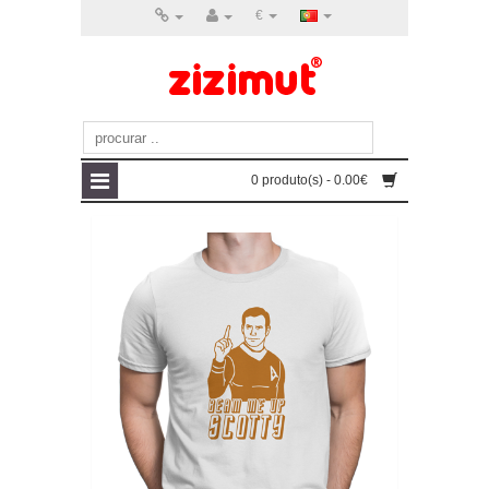
€
0 produto(s) - 0.00€