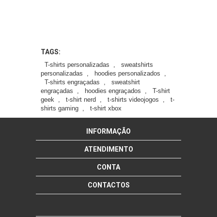
TAGS:
T-shirts personalizadas
,
sweatshirts
personalizadas
,
hoodies personalizados
,
T-shirts engraçadas
,
sweatshirt
engraçadas
,
hoodies engraçados
,
T-shirt
geek
,
t-shirt nerd
,
t-shirts videojogos
,
t-
shirts gaming
,
t-shirt xbox
INFORMAÇÃO
ATENDIMENTO
CONTA
CONTACTOS