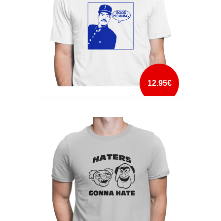
12.95€
GOOD MOANING
mais info
add à lista