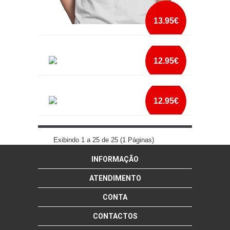
13.95€
VAI GADJET VAI
12.95€
mais info
YOU MAY KISS ME NOW HELGA
add à lista
12.95€
mais info
YOU STUPID WOMAN
add à lista
Exibindo 1 a 25 de 25 (1 Páginas)
INFORMAÇÃO
mais info
add à lista
ATENDIMENTO
CONTA
CONTACTOS