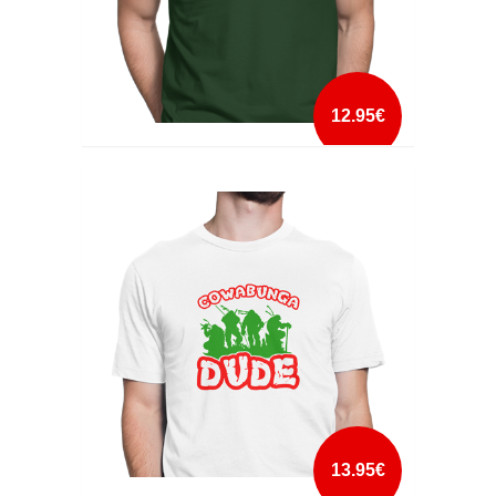
12.95€
CLASSICALLY TRAINED SPACE INVADERS
mais info
add à lista
13.95€