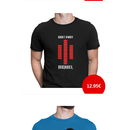
RAMBO, MCGYVER, CHUCK NORRIS
mais info
add à lista
12.95€
RIGHT AWAY MICHAEL
mais info
add à lista