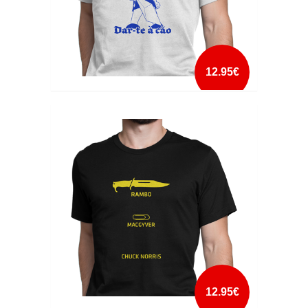
12.95€
QUERO DAR-TE A CÃO
mais info
add à lista
12.95€