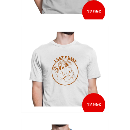
12.95€
HATERS GONNA HATE
mais info
add à lista
12.95€
I EAT PUSSY