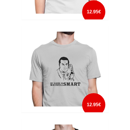
12.95€
MCGYVER
mais info
add à lista
12.95€
MY NAME IS SMART