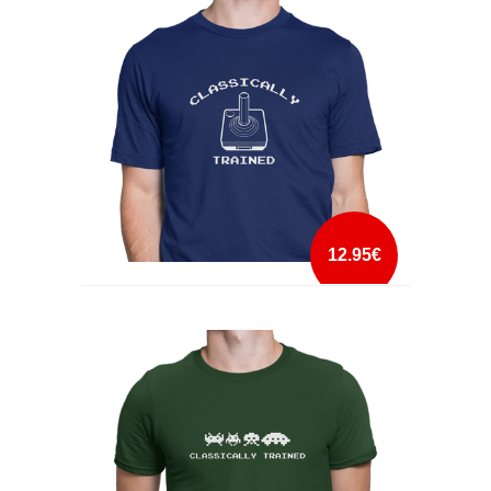
mais info
add à lista
12.95€
CLASSICALLY TRAINED
mais info
add à lista