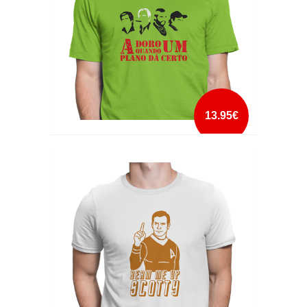
13.95€
ADORO QUANDO UM PLANO DÁ CERTO
mais info
add à lista