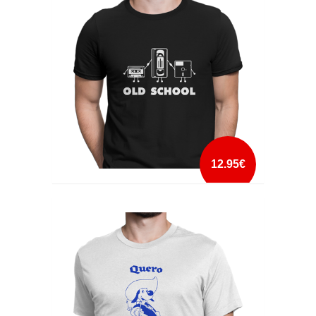
mais info
add à lista
12.95€
OLD SCHOOL
mais info
add à lista