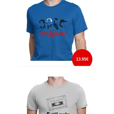
mais info
add à lista
13.95€
I LOVE IT WHEN A PLAN COMES TOGETHER
mais info
add à lista