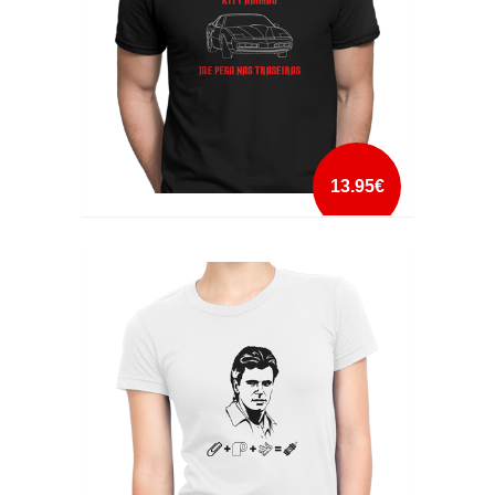
13.95€
KITT AMIGÃO ME PEGA NAS TRASEIRAS
mais info
add à lista