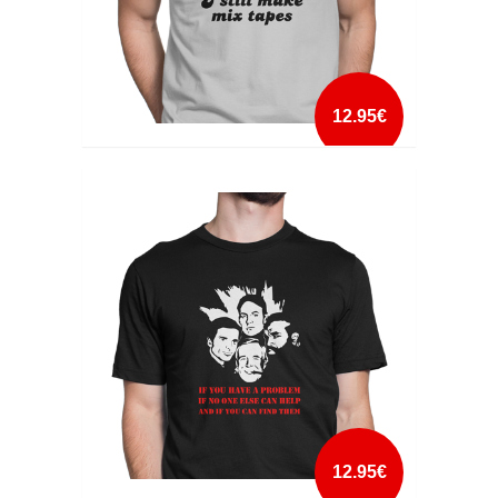
12.95€
I STILL MAKE MIX TAPES
mais info
add à lista
12.95€