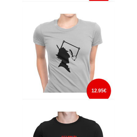
IF YOU HAVE A PROBLEM
mais info
add à lista
12.95€
INSPECTOR GADGET
mais info
add à lista