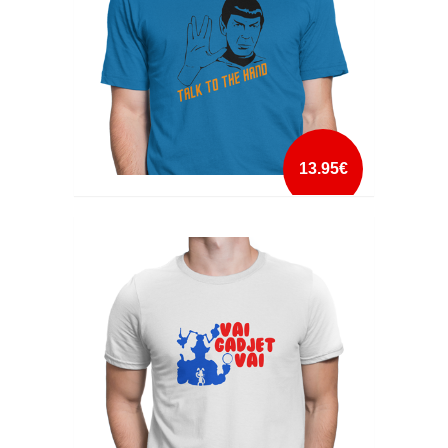
13.95€
TALK TO THE HAND
mais info
add à lista