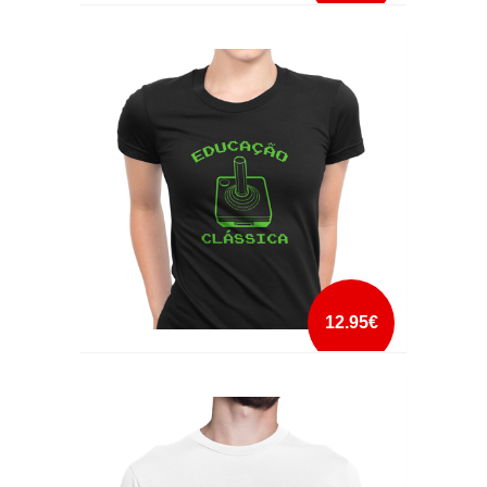
COWABUNGA DUDE
mais info
add à lista
12.95€
EDUCAÇÃO CLÁSSICA
mais info
add à lista