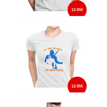
12.95€
BEAM ME UM SCOTTY
mais info
add à lista
12.95€
BY THE POWER OF GRAYSKULL