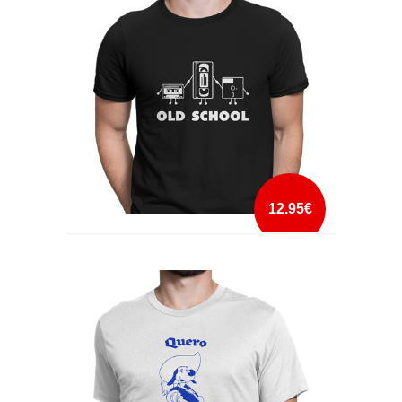
mais info
add à lista
12.95€
OLD SCHOOL
mais info
add à lista