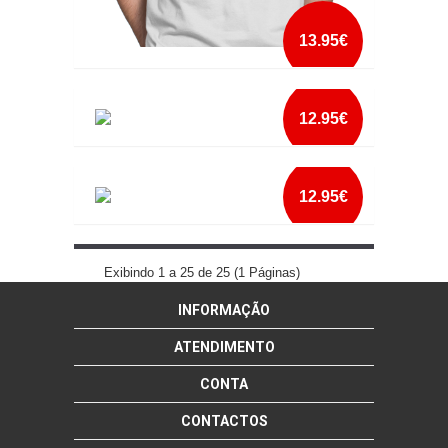
13.95€
VAI GADJET VAI
12.95€
mais info
YOU MAY KISS ME NOW HELGA
add à lista
12.95€
mais info
YOU STUPID WOMAN
add à lista
Exibindo 1 a 25 de 25 (1 Páginas)
INFORMAÇÃO
mais info
add à lista
ATENDIMENTO
CONTA
CONTACTOS