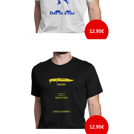
12.95€
QUERO DAR-TE A CÃO
mais info
add à lista
12.95€