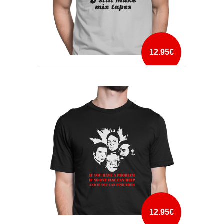
12.95€
I STILL MAKE MIX TAPES
mais info
add à lista
12.95€