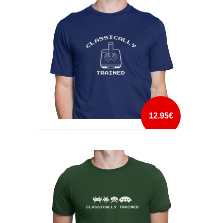
mais info
add à lista
12.95€
CLASSICALLY TRAINED
mais info
add à lista