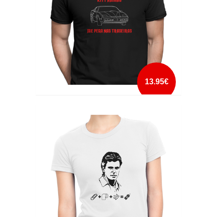
13.95€
KITT AMIGÃO ME PEGA NAS TRASEIRAS
mais info
add à lista