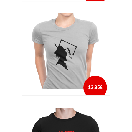
IF YOU HAVE A PROBLEM
mais info
add à lista
12.95€
INSPECTOR GADGET
mais info
add à lista