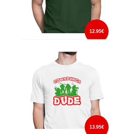
12.95€
CLASSICALLY TRAINED SPACE INVADERS
mais info
add à lista
13.95€