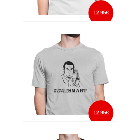
12.95€
MCGYVER
mais info
add à lista
12.95€
MY NAME IS SMART