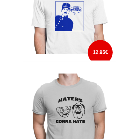
12.95€
GOOD MOANING
mais info
add à lista