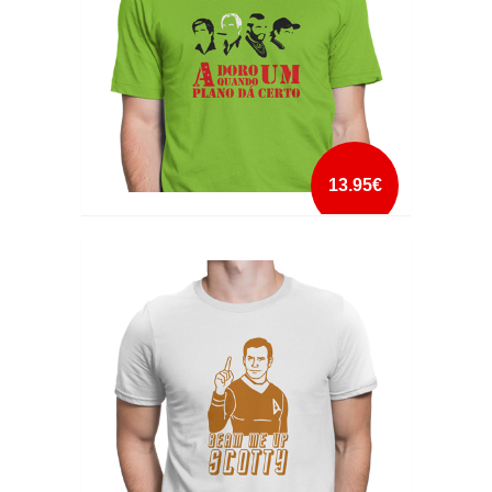
13.95€
ADORO QUANDO UM PLANO DÁ CERTO
mais info
add à lista