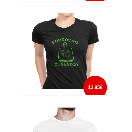
COWABUNGA DUDE
mais info
add à lista
12.95€
EDUCAÇÃO CLÁSSICA
mais info
add à lista