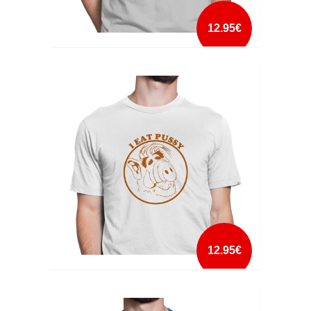
12.95€
HATERS GONNA HATE
mais info
add à lista
12.95€
I EAT PUSSY