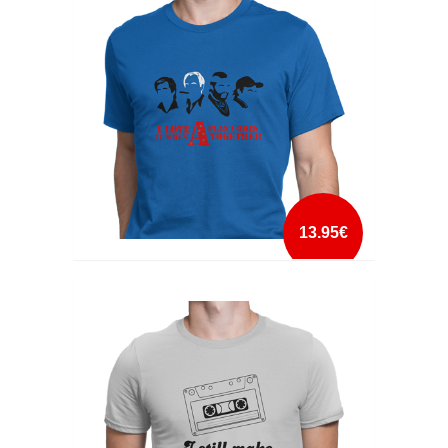
mais info
add à lista
13.95€
I LOVE IT WHEN A PLAN COMES TOGETHER
mais info
add à lista