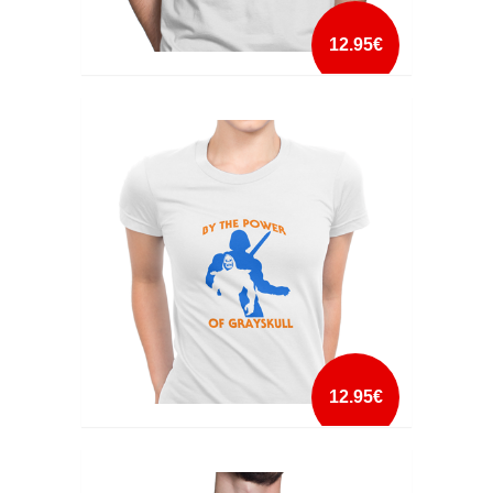
12.95€
BEAM ME UM SCOTTY
mais info
add à lista
12.95€
BY THE POWER OF GRAYSKULL