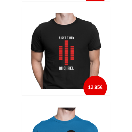
RAMBO, MCGYVER, CHUCK NORRIS
mais info
add à lista
12.95€
RIGHT AWAY MICHAEL
mais info
add à lista