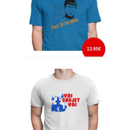
13.95€
TALK TO THE HAND
mais info
add à lista