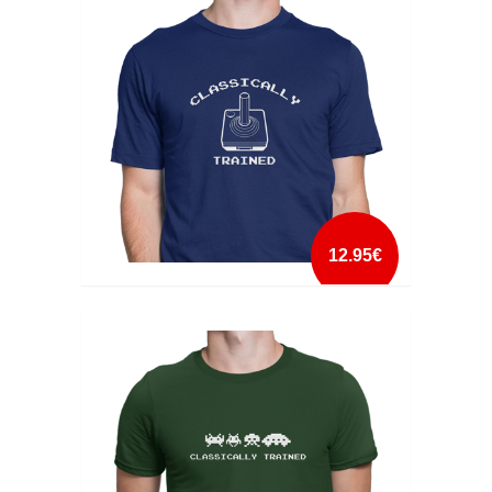
mais info
add à lista
12.95€
CLASSICALLY TRAINED
mais info
add à lista