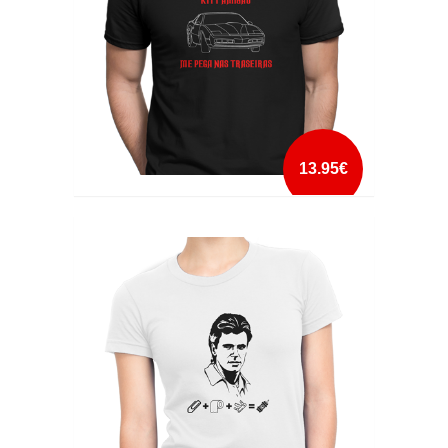
13.95€
KITT AMIGÃO ME PEGA NAS TRASEIRAS
mais info
add à lista