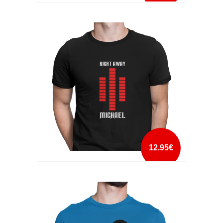
RAMBO, MCGYVER, CHUCK NORRIS
mais info
add à lista
12.95€
RIGHT AWAY MICHAEL
mais info
add à lista