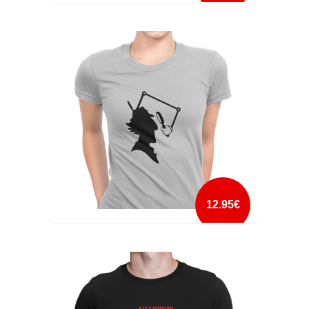
IF YOU HAVE A PROBLEM
mais info
add à lista
12.95€
INSPECTOR GADGET
mais info
add à lista