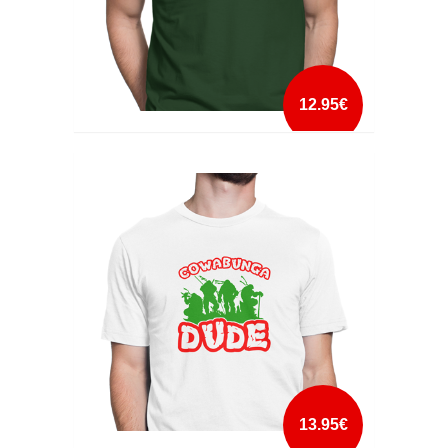
12.95€
CLASSICALLY TRAINED SPACE INVADERS
mais info
add à lista
13.95€