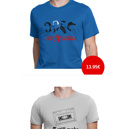
mais info
add à lista
13.95€
I LOVE IT WHEN A PLAN COMES TOGETHER
mais info
add à lista