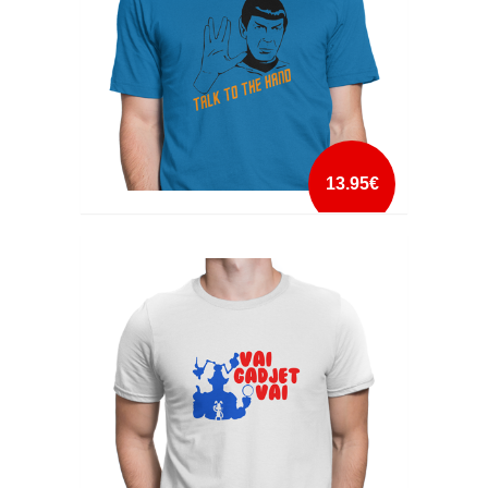
13.95€
TALK TO THE HAND
mais info
add à lista