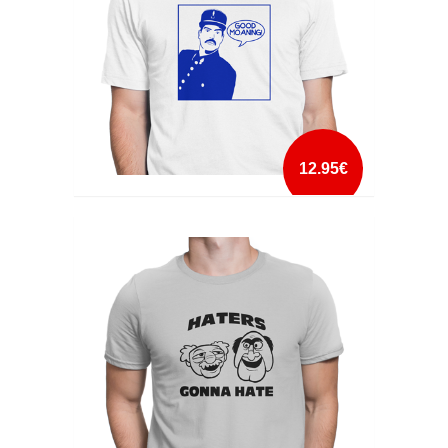
12.95€
GOOD MOANING
mais info
add à lista