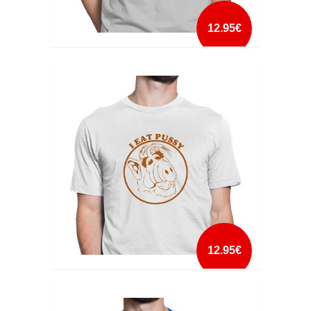
12.95€
HATERS GONNA HATE
mais info
add à lista
12.95€
I EAT PUSSY