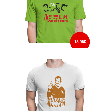
13.95€
ADORO QUANDO UM PLANO DÁ CERTO
mais info
add à lista