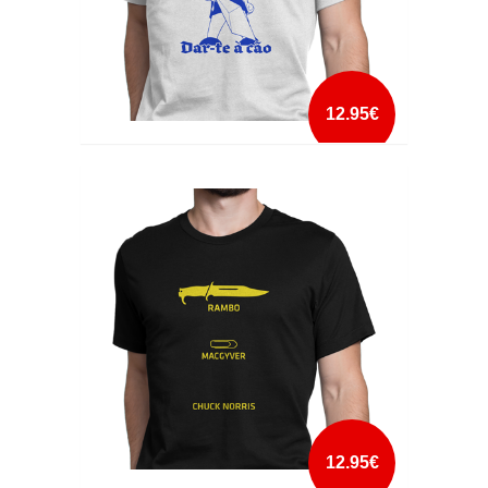
12.95€
QUERO DAR-TE A CÃO
mais info
add à lista
12.95€