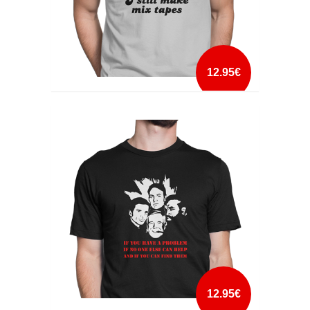
12.95€
I STILL MAKE MIX TAPES
mais info
add à lista
12.95€