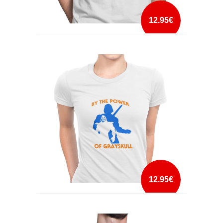
12.95€
BEAM ME UM SCOTTY
mais info
add à lista
12.95€
BY THE POWER OF GRAYSKULL