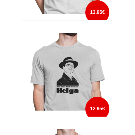
13.95€
VAI GADJET VAI
mais info
add à lista
12.95€
YOU MAY KISS ME NOW HELGA