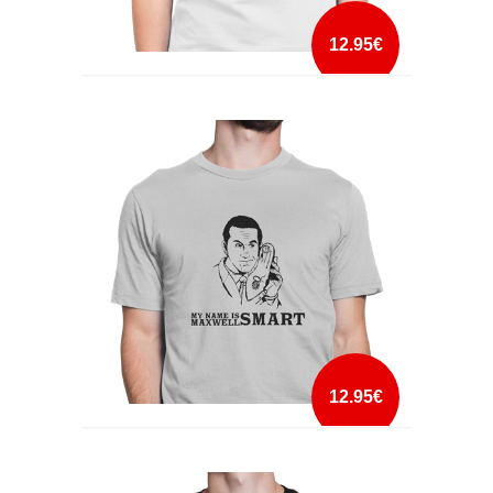
12.95€
MCGYVER
mais info
add à lista
12.95€
MY NAME IS SMART