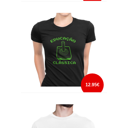
COWABUNGA DUDE
mais info
add à lista
12.95€
EDUCAÇÃO CLÁSSICA
mais info
add à lista