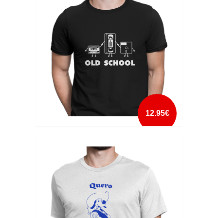
mais info
add à lista
12.95€
OLD SCHOOL
mais info
add à lista