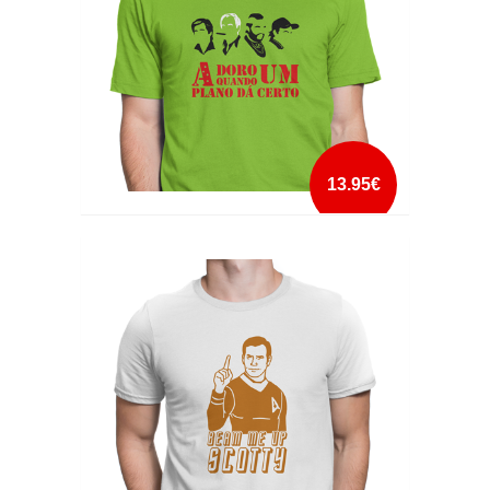
13.95€
ADORO QUANDO UM PLANO DÁ CERTO
mais info
add à lista