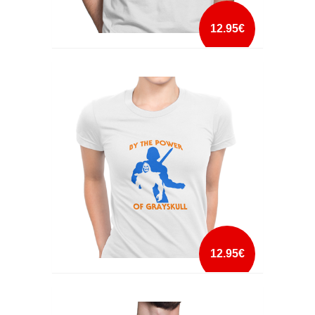
12.95€
BEAM ME UM SCOTTY
mais info
add à lista
12.95€
BY THE POWER OF GRAYSKULL