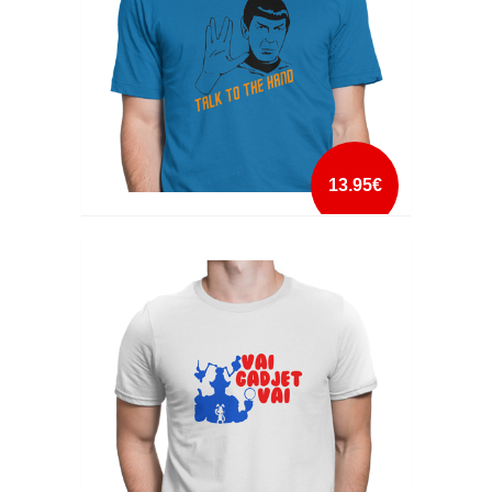
13.95€
TALK TO THE HAND
mais info
add à lista