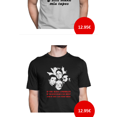
12.95€
I STILL MAKE MIX TAPES
mais info
add à lista
12.95€