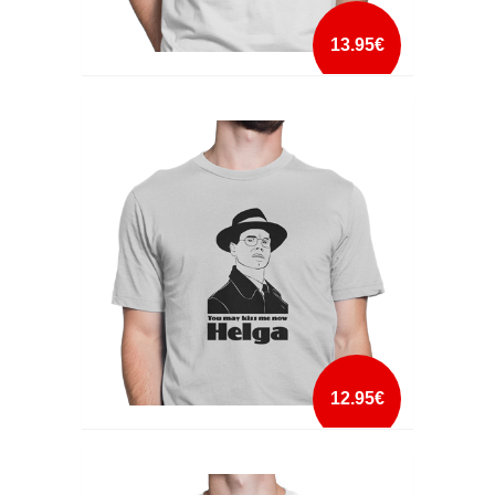
13.95€
VAI GADJET VAI
mais info
add à lista
12.95€
YOU MAY KISS ME NOW HELGA