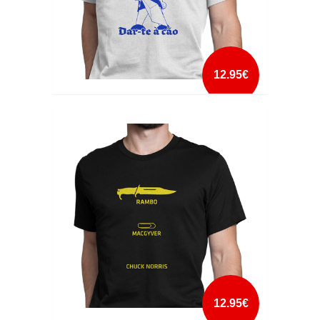
12.95€
QUERO DAR-TE A CÃO
mais info
add à lista
12.95€