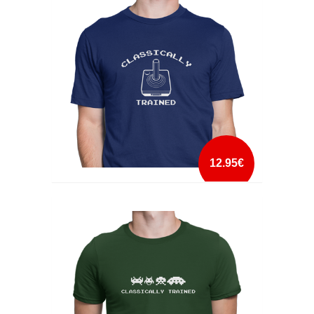
mais info
add à lista
12.95€
CLASSICALLY TRAINED
mais info
add à lista