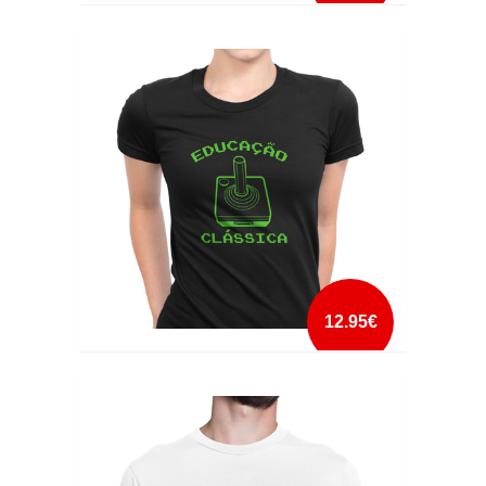
COWABUNGA DUDE
mais info
add à lista
12.95€
EDUCAÇÃO CLÁSSICA
mais info
add à lista