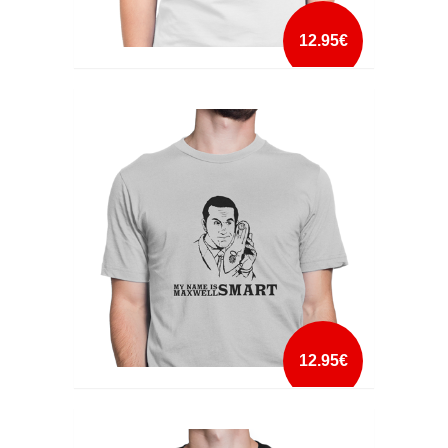
12.95€
MCGYVER
mais info
add à lista
12.95€
MY NAME IS SMART