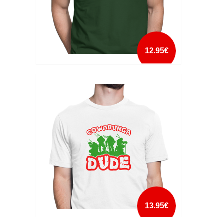
12.95€
CLASSICALLY TRAINED SPACE INVADERS
mais info
add à lista
13.95€