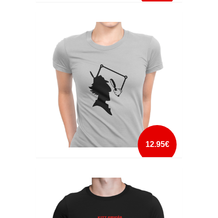
IF YOU HAVE A PROBLEM
mais info
add à lista
12.95€
INSPECTOR GADGET
mais info
add à lista