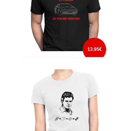
13.95€
KITT AMIGÃO ME PEGA NAS TRASEIRAS
mais info
add à lista