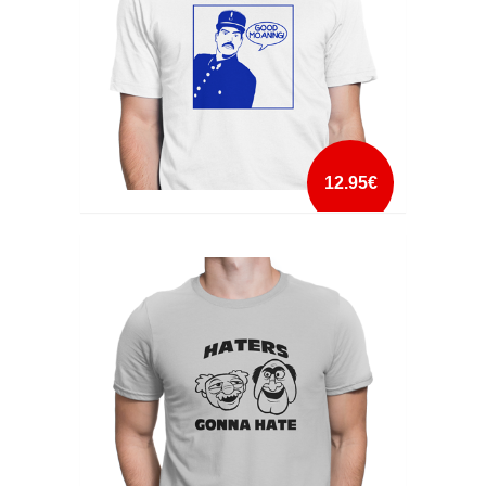
12.95€
GOOD MOANING
mais info
add à lista