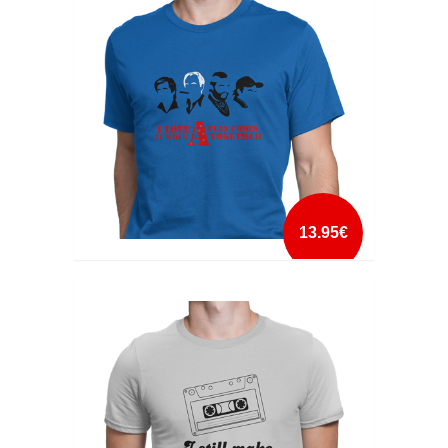
mais info
add à lista
13.95€
I LOVE IT WHEN A PLAN COMES TOGETHER
mais info
add à lista