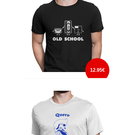
mais info
add à lista
12.95€
OLD SCHOOL
mais info
add à lista