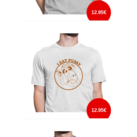
12.95€
HATERS GONNA HATE
mais info
add à lista
12.95€
I EAT PUSSY