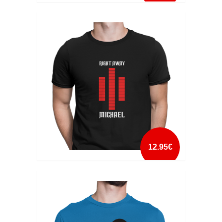
RAMBO, MCGYVER, CHUCK NORRIS
mais info
add à lista
12.95€
RIGHT AWAY MICHAEL
mais info
add à lista