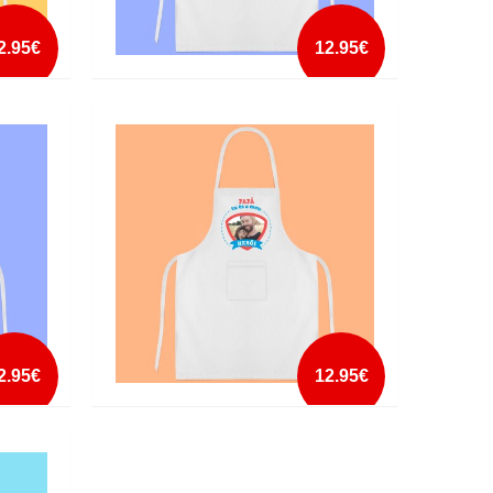
2.95€
12.95€
AVENTAL MELHOR PAI E COZINHEIRO
mais info
add à lista
2.95€
12.95€
AVENTAL PAPA ES O MEU HEROI