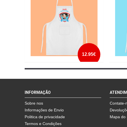
mais info
add à lista
12.95€
AVENTAL PAPA ES O NOSSO HEROI
AVENTA
mais info
INFORMAÇÃO
ATENDI
add à lista
Sobre nos
Contate-
Informações de Envio
Devoluçõ
Politica de privacidade
Mapa do 
Termos e Condições