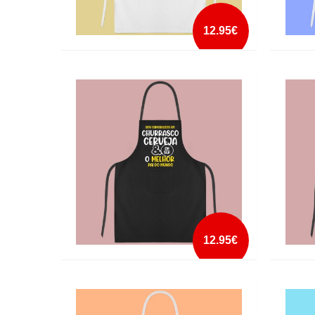
12.95€
AVENTAL AS PESSOAS MAIS
AVENTA
IMPORTANTES CHAMAM-ME PAI
MUND
mais info
add à lista
12.95€
AVENTAL PAI ESPECIALISTA
AVENTA
CHURRASCO E CERVEJA