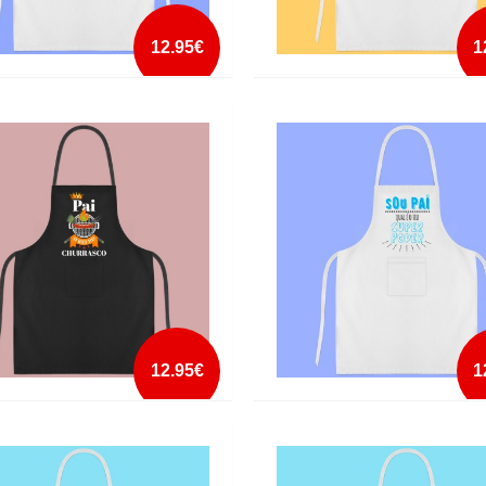
12.95€
1
L ESTE E O MELHOR PAI DO
AVENTAL MELHOR PAI DO MUNDO
O
mais info
mais info
add à lista
add à lista
12.95€
1
L PAI O REI DO CHURRASCO
AVENTAL PAI SUPER PODER