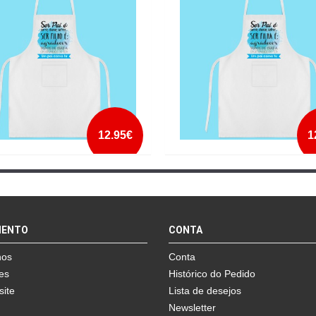
mais info
mais info
add à lista
add à lista
12.95€
1
L SER PAI É
AVENTAL SER PAI É FILHA
mais info
mais info
MENTO
CONTA
add à lista
add à lista
nos
Conta
es
Histórico do Pedido
site
Lista de desejos
Newsletter