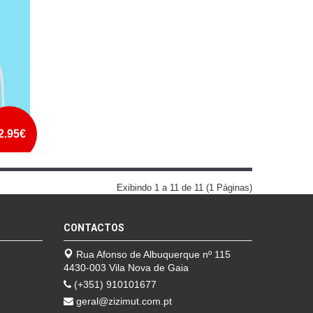
mais info
add à lista
2.95€
Exibindo 1 a 11 de 11 (1 Páginas)
CONTACTOS
Rua Afonso de Albuquerque nº 115
4430-003 Vila Nova de Gaia
(+351) 910101677
geral@zizimut.com.pt