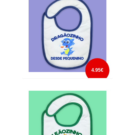
mais info
add à lista
4.95€
BABETE DRAGÃOZINHO DESDE PEQUENINO
mais info
add à lista