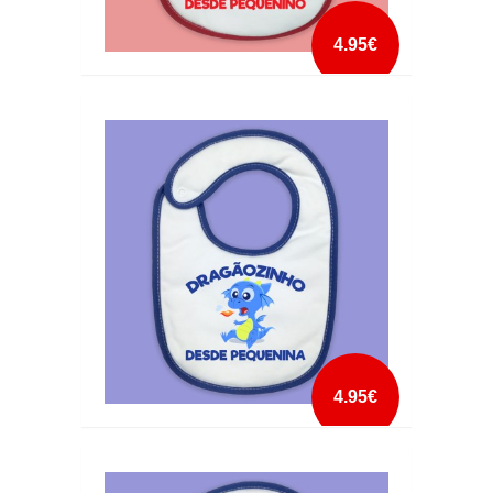
4.95€
BABETE AGUIAZINHA DESDE PEQUENINO
mais info
add à lista
4.95€
BABETE DRAGÃOZINHO DESDE PEQUENINA