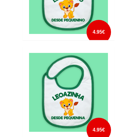
4.95€
BABETE LEÃOZINHO DESDE PEQUENINO
mais info
add à lista
4.95€