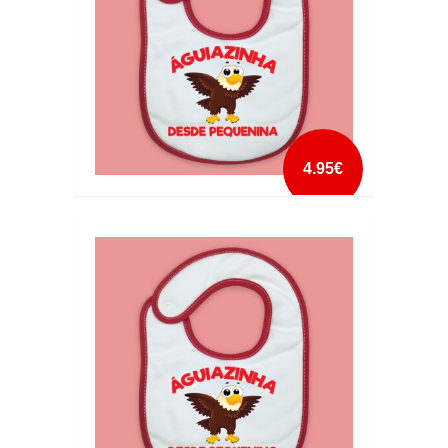
4.95€
BABETE AGUIAZINHA DESDE PEQUENINA
mais info
add à lista