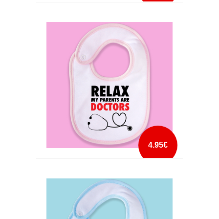
BABETE MADRINHA
mais info
add à lista
4.95€
BABETE MY PARENTS ARE DOCTORS
mais info
add à lista