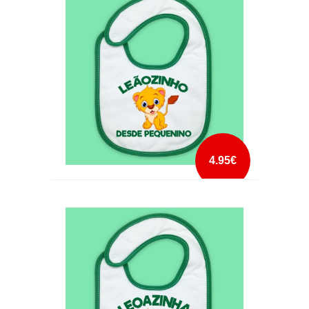
mais info
add à lista
4.95€
BABETE LEÃOZINHO DESDE PEQUENINO
mais info
add à lista