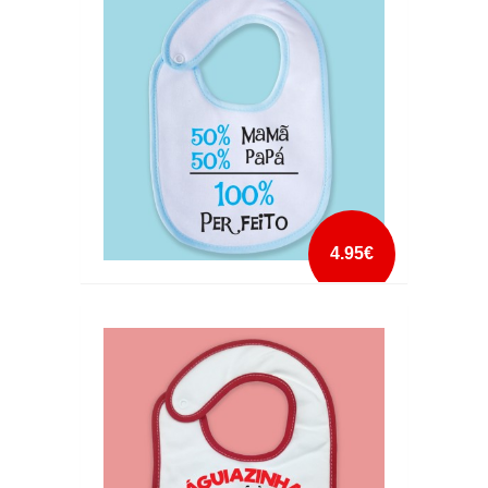
mais info
add à lista
4.95€
100 PERFEITO BABETE
mais info
add à lista