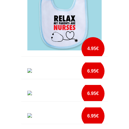
4.95€
BABETE MY PARENTS ARE NURSES
6.95€
mais info
BABETE NATAL ELFO COM NOME
add à lista
6.95€
mais info
BABETE NATAL GATINHO NOME
add à lista
6.95€
mais info