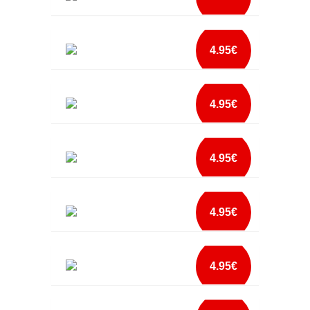
mais info
EU BEBO COMO O MEU PAPA BABETE
add à lista
4.95€
mais info
FRALDA A CARREGAR BABETE
add à lista
4.95€
mais info
GOOGLE PARA QUE
add à lista
4.95€
mais info
GOOGLE PARA QUE COR MAMA BABETE
add à lista
4.95€
mais info
I DRINK LIKE MY DADDY BABETE
add à lista
4.95€
mais info
I LOVE BOOBIES BABETE