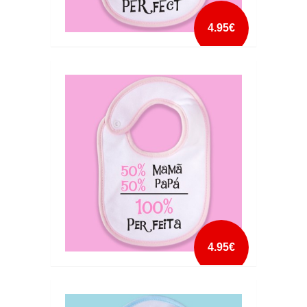
4.95€
100 PERFECT BABETE MENINA
mais info
add à lista
4.95€
100 PERFEITA BABETE