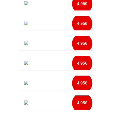
add à lista
4.95€
mais info
I LOVE BOOBS
add à lista
4.95€
mais info
JÁ SOU ESPETACULAR BABETE MENINA
add à lista
4.95€
mais info
JÁ SOU ESPETACULAR BABETE MENINO
add à lista
4.95€
mais info
MÃE MAIS GIRA BABETE
add à lista
4.95€
mais info
PAIS COMO OS MEUS NEM O GOOGLE AZUL
add à lista
4.95€