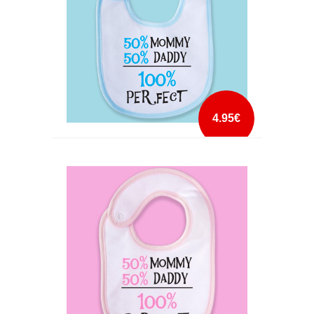
4.95€
100 PERFECT BABETE
mais info
add à lista