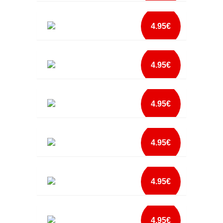
mais info
BEIJINHOS-0.50
add à lista
4.95€
mais info
CALMA PAIS ENFERMEIROS
add à lista
4.95€
mais info
CALMA PAIS MÉDICOS
add à lista
4.95€
mais info
DIAPER LOADING BABETE
add à lista
4.95€
mais info
EMPTY FULL BABETE
add à lista
4.95€
mais info
EU ADORO MAMINHAS BABETE
add à lista
4.95€