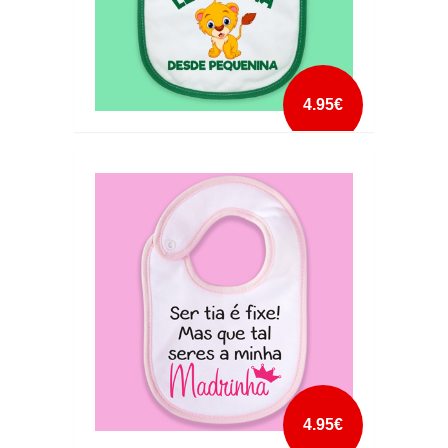
4.95€
BABETE LEOAZINHA DESDE PEQUENINA
mais info
add à lista
4.95€