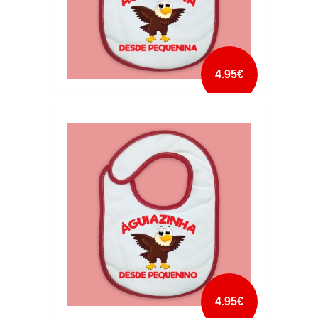
4.95€
BABETE AGUIAZINHA DESDE PEQUENINA
mais info
add à lista
4.95€