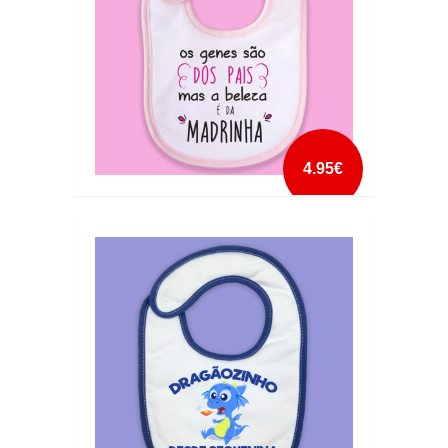
4.95€
BABETE BELEZA DA MADRINHA ROSA
mais info
add à lista