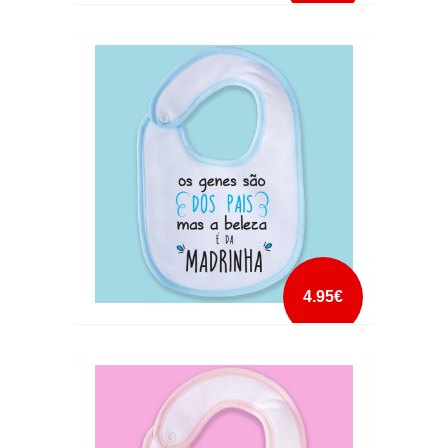
BABETE AGUIAZINHA DESDE PEQUENINO
mais info
add à lista
4.95€
BABETE BELEZA DA MADRINHA
mais info
add à lista