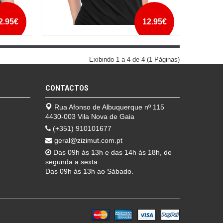
2.95€
12.95€
WHY SO SERIOUS
Exibindo 1 a 4 de 4 (1 Páginas)
mais info
CONTACTOS
add à lista
Rua Afonso de Albuquerque nº 115
4430-003 Vila Nova de Gaia
(+351) 910101677
geral@zizimut.com.pt
Das 09h às 13h e das 14h às 18h, de
segunda a sexta.
Das 09h às 13h ao Sábado.