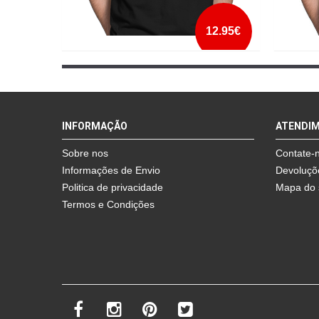
12.95€
BUTTMAN
I´M W
mais info
INFORMAÇÃO
ATENDI
add à lista
Sobre nos
Contate-
Informações de Envio
Devoluçõ
Politica de privacidade
Mapa do 
Termos e Condições