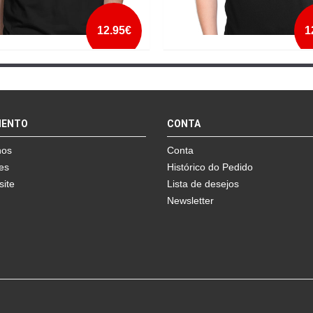
12.95€
1
ITH BATMAN HOMEM
I´M WITH BATMAN MULHER
mais info
mais info
MENTO
CONTA
add à lista
add à lista
nos
Conta
es
Histórico do Pedido
site
Lista de desejos
Newsletter